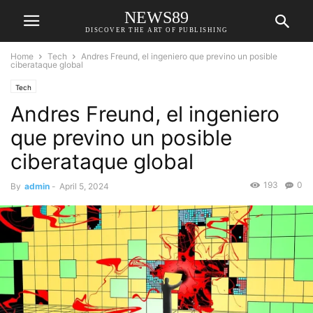
NEWS89
DISCOVER THE ART OF PUBLISHING
Home
Tech
Andres Freund, el ingeniero que previno un posible
ciberataque global
Tech
Andres Freund, el ingeniero
que previno un posible
ciberataque global
193
0
By
admin
-
April 5, 2024